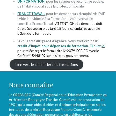
UNIFORMATION
pour les salariés de l’économie sociale,
de l’habitat social et de la protection sociale.
FRANCE TRAVAIL
pour les demandeurs d’emploi via l’AIF
: Aide Individuelle à la Formation – voir avec votre
conseiller France Travail.
ATTENTION
: La demande doit
être déposée au plus tard 15 jours calendaires avant le
début de la formation.
Si vous êtes
dirigeant d’agence
, vous avez droit à un
crédit d’impôt pour dépenses de formation.
Cliquez
ici
pour télécharger le formulaire N°2079-FCE-FC avec le
Cerfa n°15448*09 sur le site du gouvernement.
Lien vers le calendrier des formations
Nous connaître
Le
CREPA BFC
(
C
omité
R
égional pour l’
É
ducation
P
ermanente en
A
rchitecture
B
ourgogne
F
ranche-
C
omté) est une association loi
1901 qui a pour objet d’initier et d’animer principalement sur les
territoires de la région Bourgogne Franche-Comté, l’ensemble
des actions d’éducation permanente en architecture, de