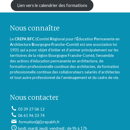
Lien vers le calendrier des formations
Nous connaître
Le
CREPA BFC
(
C
omité
R
égional pour l’
É
ducation
P
ermanente en
A
rchitecture
B
ourgogne
F
ranche-
C
omté) est une association loi
1901 qui a pour objet d’initier et d’animer principalement sur les
territoires de la région Bourgogne Franche-Comté, l’ensemble
des actions d’éducation permanente en architecture, de
formation professionnelle continue des architectes, de formation
professionnelle continue des collaborateurs salariés d’architectes
et tout autre professionnel de l’aménagement et du cadre de vie.
Nous contacter
03 39 27 06 12
06 61 96 33 74
formation[@]crepabfc.fr
lundi, mardi, jeudi, vendredi : de 9h à 17h