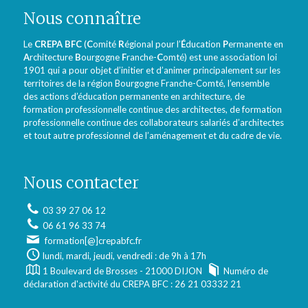
Nous connaître
Le
CREPA BFC
(
C
omité
R
égional pour l’
É
ducation
P
ermanente en
A
rchitecture
B
ourgogne
F
ranche-
C
omté) est une association loi
1901 qui a pour objet d’initier et d’animer principalement sur les
territoires de la région Bourgogne Franche-Comté, l’ensemble
des actions d’éducation permanente en architecture, de
formation professionnelle continue des architectes, de formation
professionnelle continue des collaborateurs salariés d’architectes
et tout autre professionnel de l’aménagement et du cadre de vie.
Nous contacter
03 39 27 06 12
06 61 96 33 74
formation[@]crepabfc.fr
lundi, mardi, jeudi, vendredi : de 9h à 17h
1 Boulevard de Brosses - 21000 DIJON
Numéro de
déclaration d'activité du CREPA BFC : 26 21 03332 21