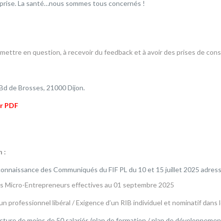
reprise. La santé…nous sommes tous concernés !
mettre en question, à recevoir du feedback et à avoir des prises de con
Bd de Brosses, 21000 Dijon.
er PDF
 :
 connaissance des Communiqués du FIF PL du 10 et 15 juillet 2025 adres
des Micro-Entrepreneurs effectives au 01 septembre 2025
un professionnel libéral / Exigence d’un RIB individuel et nominatif dans 
tecture de moins de 50 salariés (plan de formation / plan de développem