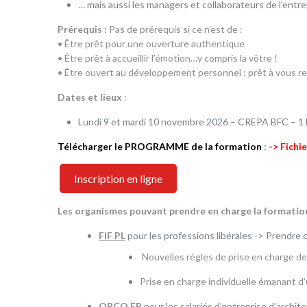
… mais aussi les managers et collaborateurs de l’ent
Prérequis :
Pas de prérequis si ce n’est de :
• Être prêt pour une ouverture authentique
• Être prêt à accueillir l’émotion…y compris la vôtre !
• Être ouvert au développement personnel : prêt à vous re
Dates et lieux
:
Lundi 9 et mardi 10 novembre 2026 – CREPA BFC – 1 
Télécharger le PROGRAMME de la formation
:
-> Fichi
Inscription en ligne
Les organismes pouvant prendre en charge la formation
FIF PL
pour les professions libérales -> Prendre
Nouvelles règles de prise en charge 
Prise en charge individuelle émanant d’
OPCO EP
pour les salariés d’entreprise d’archi