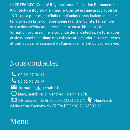
Le
CREPA BFC
(
C
omité
R
égional pour l’
É
ducation
P
ermanente en
A
rchitecture
B
ourgogne
F
ranche-
C
omté) est une association loi
1901 qui a pour objet d’initier et d’animer principalement sur les
territoires de la région Bourgogne Franche-Comté, l’ensemble
des actions d’éducation permanente en architecture, de
formation professionnelle continue des architectes, de formation
professionnelle continue des collaborateurs salariés d’architectes
et tout autre professionnel de l’aménagement et du cadre de vie.
Nous contacter
03 39 27 06 12
06 61 96 33 74
formation[@]crepabfc.fr
lundi, mardi, jeudi, vendredi : de 9h à 17h
1 Boulevard de Brosses - 21000 DIJON
Numéro de
déclaration d'activité du CREPA BFC : 26 21 03332 21
Menu