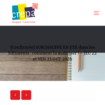
[Confirmée] SURCHAUFFE EN ETE dans les
bâtiments : comment la maîtriser ! – JEU 22
et VEN 23 OCT 2026